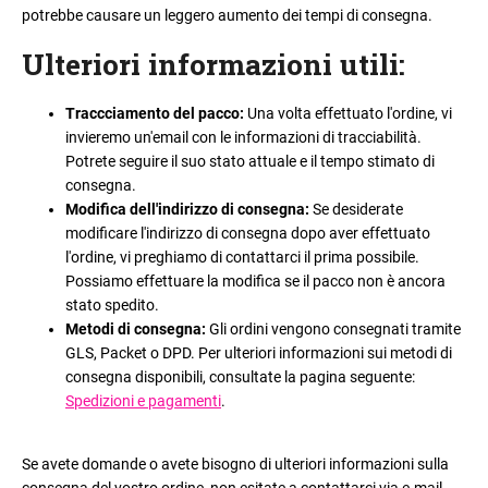
i
potrebbe causare un leggero aumento dei tempi di consegna.
n
a
d
r
Ulteriori informazioni utili
:
o
t
?
i
Traccciamento del pacco
:
Una volta effettuato l'ordine, vi
invieremo un'email con le informazioni di tracciabilità.
c
Potrete seguire il suo stato attuale e il tempo stimato di
o
consegna.
l
Modifica dell'indirizzo di consegna
:
Se desiderate
i
RICERCA
modificare l'indirizzo di consegna dopo aver effettuato
l'ordine, vi preghiamo di contattarci il prima possibile.
Possiamo effettuare la modifica se il pacco non è ancora
stato spedito.
S
Metodi di consegna
:
Gli ordini vengono consegnati tramite
i
GLS, Packet o DPD. Per ulteriori informazioni sui metodi di
c
consegna disponibili, consultate la pagina seguente:
o
Spedizioni e pagamenti
.
n
s
i
Se avete domande o avete bisogno di ulteriori informazioni sulla
g