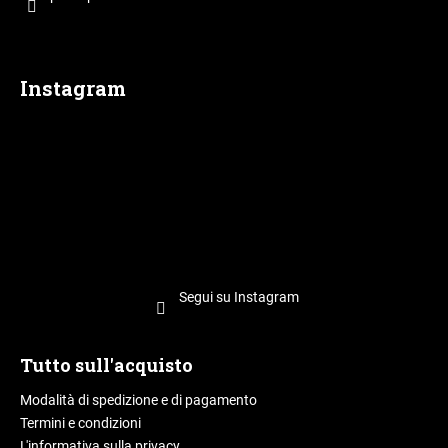
c
a
o
g
i
Instagram
n
a
Segui su Instagram
Tutto sull'acquisto
Modalità di spedizione e di pagamento
Termini e condizioni
L'informativa sulla privacy