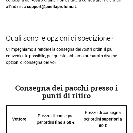
consegna del vostro ordine, non esitate a contattarci via e-mail
l
all'indirizzo
support@puellaprofumi.it
.
i
a
d
i
Quali sono le opzioni di spedizione?
Ci impegniamo a rendere la consegna dei vostri ordini il più
conveniente possibile, per questo abbiamo preparato diverse
opzioni di consegna per voi:
Consegna dei pacchi presso i
punti di ritiro
Prezzo di consegna
Prezzo di consegna
Vettore
per ordini
superiori a
per ordini
fino a 60 €
60 €