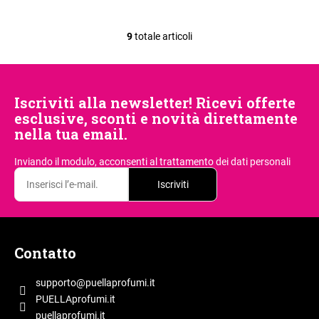
9
totale articoli
C
o
n
t
Iscriviti alla newsletter! Ricevi offerte
r
esclusive, sconti e novità direttamente
o
nella tua email.
l
l
Inviando il modulo, acconsenti
al trattamento dei dati personali
i
d
Iscriviti
e
l
P
l
i
'
Contatto
è
e
l
d
supporto
@
puellaprofumi.it
e
i
PUELLAprofumi.it
n
p
puellaprofumi.it