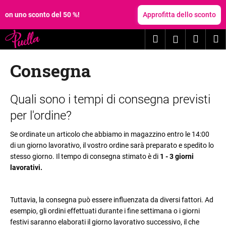
C
Vai
al
o sconto del 50 %!
Approfitta dello sconto
a
contenuto
Torna
Torna
r
Ricerca
Carrel
M
Accesso
al negozio
al negozio
r
C
e
della
Consegna
o
l
spesa
s
l
a
E
o
Quali sono i tempi di consegna previsti
s
l
per l'ordine?
t
e
a
n
Se ordinate un articolo che abbiamo in magazzino entro le 14:00
t
di un giorno lavorativo, il vostro ordine sarà preparato e spedito lo
c
stesso giorno. Il tempo di consegna stimato è di
1 - 3 giorni
e
o
lavorativi.
c
d
e
e
r
g
Tuttavia, la consegna può essere influenzata da diversi fattori. Ad
c
esempio, gli ordini effettuati durante i fine settimana o i giorni
l
festivi saranno elaborati il giorno lavorativo successivo, il che
a