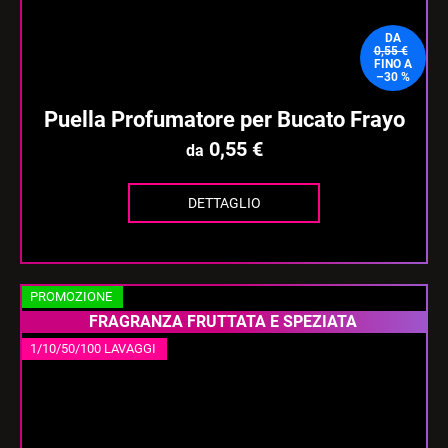
DA
0,55 €
FINO A
–30 %
Puella Profumatore per Bucato Frayo
0,55 €
da
DETTAGLIO
PROMOZIONE
FRAGRANZA FRUTTATA E SPEZIATA
1/10/50/100 LAVAGGI