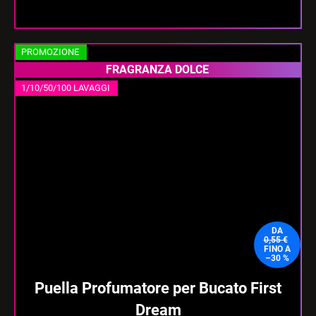
PROMOZIONE
FRAGRANZA DOLCE
1/10/50/100 LAVAGGI
DA
0,55 €
FINO A
–30 %
Puella Profumatore per Bucato First
Dream