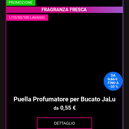
PROMOZIONE
FRAGRANZA FRESCA
1/10/50/100 LAVAGGI
DA
0,55 €
FINO A
–30 %
Puella Profumatore per Bucato JaLu
0,55 €
da
DETTAGLIO