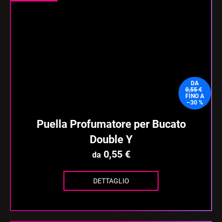
DA
0,55 €
FINO A
–30 %
Puella Profumatore per Bucato
Double Y
0,55 €
da
DETTAGLIO