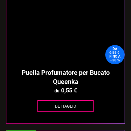
DA
0,55 €
FINO A
–30 %
Puella Profumatore per Bucato
Queenka
0,55 €
da
DETTAGLIO