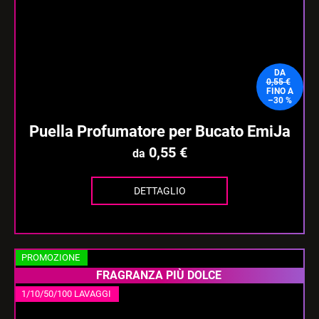
DA
0,55 €
FINO A
–30 %
Puella Profumatore per Bucato EmiJa
0,55 €
da
DETTAGLIO
PROMOZIONE
FRAGRANZA PIÙ DOLCE
1/10/50/100 LAVAGGI