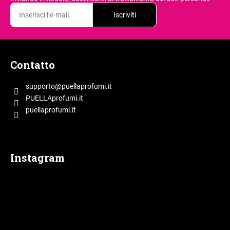
Iscriviti
P
i
Contatto
è
d
supporto
@
puellaprofumi.it
i
PUELLAprofumi.it
p
puellaprofumi.it
a
g
i
Instagram
n
a