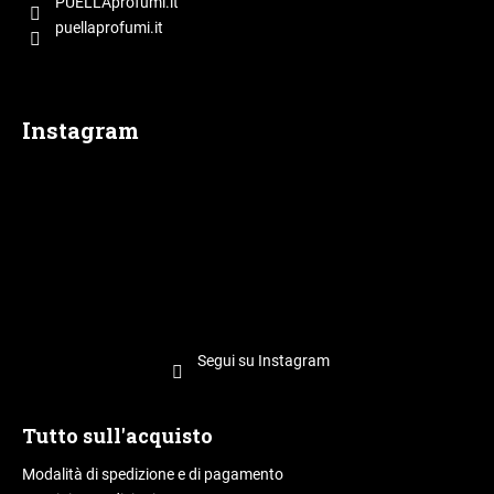
i
PUELLAprofumi.it
l
p
puellaprofumi.it
i
a
a
g
d
i
i
Instagram
n
a
Segui su Instagram
Tutto sull'acquisto
Modalità di spedizione e di pagamento