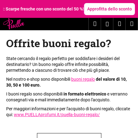
C
Vai
al
i: Scarpe fresche con uno sconto del 50 %!
Approfitta dello sconto
a
contenuto
Torna
Torna
r
Ricerca
Carrel
M
Accesso
al negozio
al negozio
r
C
e
della
Offrite buoni regalo?
o
l
spesa
s
l
a
o
State cercando il regalo perfetto per soddisfare i desideri del
s
destinatario? Un buono regalo offre infinite possibilità,
permettendo a ciascuno di trovare ciò che più gli piace.
t
Nel nostro e-shop sono disponibili
buoni regalo
del valore di 10,
a
30, 50 e 100 euro.
t
I buoni regalo sono disponibili
in formato elettronico
e verranno
e
consegnati via e-mail immediatamente dopo l'acquisto.
c
Per maggiori informazioni e per l'acquisto di buoni regalo, cliccate
e
qui:
www.PUELLAprofumi.it/puella-buoni-regalo/
r
c
a