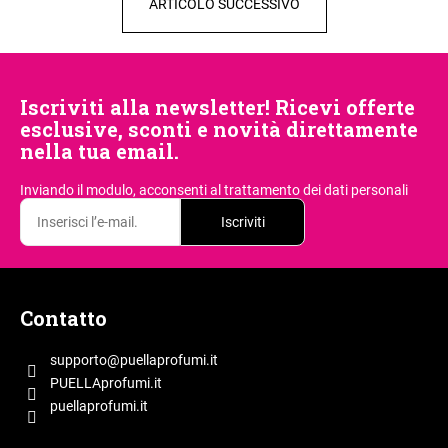
ARTICOLO SUCCESSIVO
l
i
a
d
Iscriviti alla newsletter! Ricevi offerte
i
esclusive, sconti e novità direttamente
nella tua email.
Inviando il modulo, acconsenti
al trattamento dei dati personali
Iscriviti
P
i
Contatto
è
d
supporto
@
puellaprofumi.it
i
PUELLAprofumi.it
p
puellaprofumi.it
a