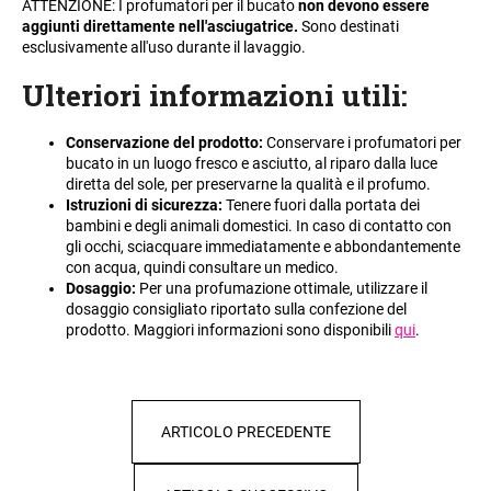
ATTENZIONE: I profumatori per il bucato
non devono essere
n
aggiunti direttamente nell'asciugatrice.
Sono destinati
esclusivamente all'uso durante il lavaggio.
d
o
Ulteriori informazioni utili
:
?
Conservazione del prodotto:
Conservare i profumatori per
bucato in un luogo fresco e asciutto, al riparo dalla luce
diretta del sole, per preservarne la qualità e il profumo.
Istruzioni di sicurezza:
Tenere fuori dalla portata dei
RICERCA
bambini e degli animali domestici. In caso di contatto con
gli occhi, sciacquare immediatamente e abbondantemente
con acqua, quindi consultare un medico.
Dosaggio:
Per una profumazione ottimale, utilizzare il
dosaggio consigliato riportato sulla confezione del
S
prodotto. Maggiori informazioni sono disponibili
qui
.
i
c
o
n
ARTICOLO PRECEDENTE
s
i
g