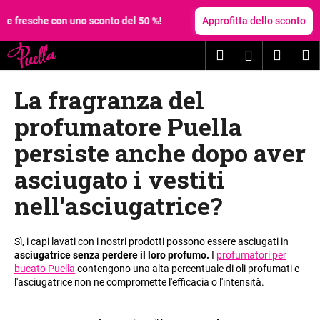
C
Vai
al
e fresche con uno sconto del 50 %!
Approfitta dello sconto
a
contenuto
Torna
Torna
r
Ricerca
Carrel
M
Accesso
al negozio
al negozio
r
C
e
della
La fragranza del
o
l
spesa
s
l
profumatore Puella
a
o
persiste anche dopo aver
s
t
asciugato i vestiti
a
nell'asciugatrice?
t
e
c
Sì, i capi lavati con i nostri prodotti possono essere asciugati in
asciugatrice senza perdere il loro profumo.
I
profumatori per
e
bucato Puella
contengono una alta percentuale di oli profumati e
r
l'asciugatrice non ne compromette l'efficacia o l'intensità.
c
a