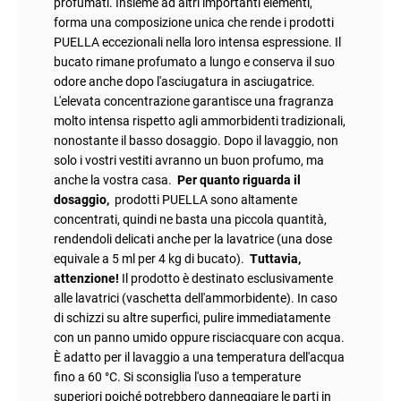
profumati. Insieme ad altri importanti elementi,
forma una composizione unica che rende i prodotti
PUELLA eccezionali nella loro intensa espressione. Il
bucato rimane profumato a lungo e conserva il suo
odore anche dopo l'asciugatura in asciugatrice.
L'elevata concentrazione garantisce una fragranza
molto intensa rispetto agli ammorbidenti tradizionali,
nonostante il basso dosaggio. Dopo il lavaggio, non
solo i vostri vestiti avranno un buon profumo, ma
anche la vostra casa.
Per quanto riguarda il
dosaggio,
prodotti PUELLA sono altamente
concentrati, quindi ne basta una piccola quantità,
rendendoli delicati anche per la lavatrice (una dose
equivale a 5 ml per 4 kg di bucato).
Tuttavia,
attenzione!
Il prodotto è destinato esclusivamente
alle lavatrici (vaschetta dell'ammorbidente). In caso
di schizzi su altre superfici, pulire immediatamente
con un panno umido oppure risciacquare con acqua.
È adatto per il lavaggio a una temperatura dell'acqua
fino a 60 °C. Si sconsiglia l'uso a temperature
superiori poiché potrebbero danneggiare le parti in