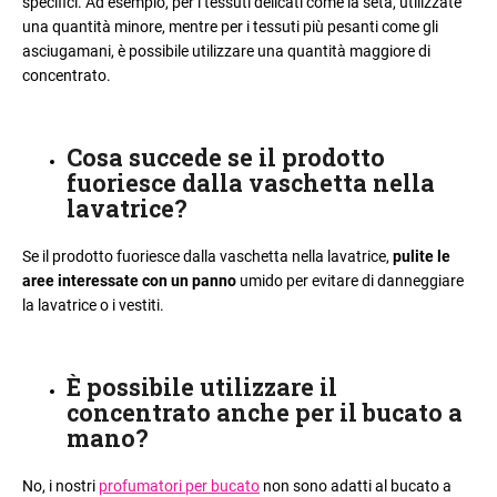
specifici. Ad esempio, per i tessuti delicati come la seta, utilizzate
l
una quantità minore, mentre per i tessuti più pesanti come gli
i
asciugamani, è possibile utilizzare una quantità maggiore di
a
concentrato.
d
i
Cosa succede se il prodotto
fuoriesce dalla vaschetta nella
lavatrice
?
Se il prodotto fuoriesce dalla vaschetta nella lavatrice,
pulite le
aree interessate con un panno
umido per evitare di danneggiare
la lavatrice o i vestiti.
È possibile utilizzare il
concentrato anche per il bucato a
mano
?
No, i nostri
profumatori per bucato
non sono adatti al bucato a