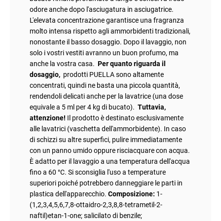
odore anche dopo l'asciugatura in asciugatrice.
L'elevata concentrazione garantisce una fragranza
molto intensa rispetto agli ammorbidenti tradizionali,
nonostante il basso dosaggio. Dopo il lavaggio, non
solo i vostri vestiti avranno un buon profumo, ma
anche la vostra casa.
Per quanto riguarda il
dosaggio,
prodotti PUELLA sono altamente
concentrati, quindi ne basta una piccola quantità,
rendendoli delicati anche per la lavatrice (una dose
equivale a 5 ml per 4 kg di bucato).
Tuttavia,
attenzione!
Il prodotto è destinato esclusivamente
alle lavatrici (vaschetta dell'ammorbidente). In caso
di schizzi su altre superfici, pulire immediatamente
con un panno umido oppure risciacquare con acqua.
È adatto per il lavaggio a una temperatura dell'acqua
fino a 60 °C. Si sconsiglia l'uso a temperature
superiori poiché potrebbero danneggiare le parti in
plastica dell'apparecchio.
Composizione:
1-
(1,2,3,4,5,6,7,8-ottaidro-2,3,8,8-tetrametil-2-
naftil)etan-1-one; salicilato di benzile;