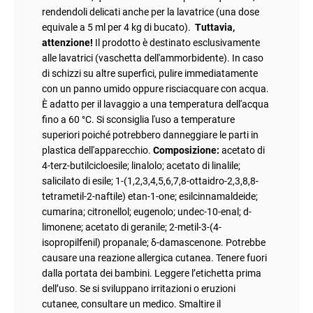
rendendoli delicati anche per la lavatrice (una dose
equivale a 5 ml per 4 kg di bucato).
Tuttavia,
attenzione!
Il prodotto è destinato esclusivamente
alle lavatrici (vaschetta dell'ammorbidente). In caso
di schizzi su altre superfici, pulire immediatamente
con un panno umido oppure risciacquare con acqua.
È adatto per il lavaggio a una temperatura dell'acqua
fino a 60 °C. Si sconsiglia l'uso a temperature
superiori poiché potrebbero danneggiare le parti in
plastica dell'apparecchio.
Composizione:
acetato di
4-terz-butilcicloesile; linalolo; acetato di linalile;
salicilato di esile; 1-(1,2,3,4,5,6,7,8-ottaidro-2,3,8,8-
tetrametil-2-naftile) etan-1-one; esilcinnamaldeide;
cumarina; citronellol; eugenolo; undec-10-enal; d-
limonene; acetato di geranile; 2-metil-3-(4-
isopropilfenil) propanale; δ-damascenone. Potrebbe
causare una reazione allergica cutanea. Tenere fuori
dalla portata dei bambini. Leggere l’etichetta prima
dell’uso. Se si sviluppano irritazioni o eruzioni
cutanee, consultare un medico. Smaltire il