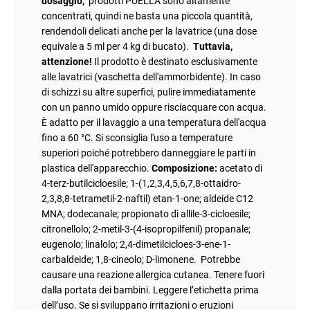
dosaggio,
prodotti PUELLA sono altamente
concentrati, quindi ne basta una piccola quantità,
rendendoli delicati anche per la lavatrice (una dose
equivale a 5 ml per 4 kg di bucato).
Tuttavia,
attenzione!
Il prodotto è destinato esclusivamente
alle lavatrici (vaschetta dell'ammorbidente). In caso
di schizzi su altre superfici, pulire immediatamente
con un panno umido oppure risciacquare con acqua.
È adatto per il lavaggio a una temperatura dell'acqua
fino a 60 °C. Si sconsiglia l'uso a temperature
superiori poiché potrebbero danneggiare le parti in
plastica dell'apparecchio.
Composizione:
acetato di
4-terz-butilcicloesile; 1-(1,2,3,4,5,6,7,8-ottaidro-
2,3,8,8-tetrametil-2-naftil) etan-1-one; aldeide C12
MNA; dodecanale; propionato di allile-3-cicloesile;
citronellolo; 2-metil-3-(4-isopropilfenil) propanale;
eugenolo; linalolo; 2,4-dimetilcicloes-3-ene-1-
carbaldeide; 1,8-cineolo; D-limonene. Potrebbe
causare una reazione allergica cutanea. Tenere fuori
dalla portata dei bambini. Leggere l’etichetta prima
dell’uso. Se si sviluppano irritazioni o eruzioni