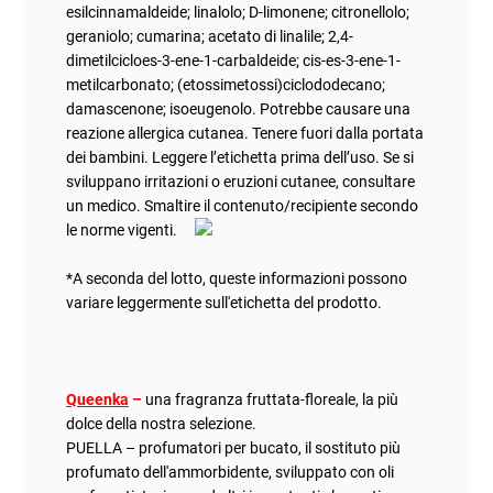
esilcinnamaldeide; linalolo; D-limonene; citronellolo;
geraniolo; cumarina; acetato di linalile; 2,4-
dimetilcicloes-3-ene-1-carbaldeide; cis-es-3-ene-1-
metilcarbonato; (etossimetossi)ciclododecano;
damascenone; isoeugenolo. Potrebbe causare una
reazione allergica cutanea. Tenere fuori dalla portata
dei bambini. Leggere l’etichetta prima dell’uso. Se si
sviluppano irritazioni o eruzioni cutanee, consultare
un medico. Smaltire il contenuto/recipiente secondo
le norme vigenti.
*A seconda del lotto, queste informazioni possono
variare leggermente sull'etichetta del prodotto.
Queenka
–
una fragranza fruttata-floreale, la più
dolce della nostra selezione
.
PUELLA – profumatori per bucato, il sostituto più
profumato dell'ammorbidente, sviluppato con oli