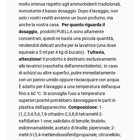
molto intensa rispetto agli ammorbidenti tradizionali,
nonostante il basso dosaggio. Dopo il lavaggio, non
solo i vostri vestiti avranno un buon profumo, ma
anche la vostra casa.
Per quanto riguarda il
dosaggio,
prodotti PUELLA sono altamente
concentrati, quindi ne basta una piccola quantità,
rendendoli delicati anche per la lavatrice (una dose
equivale a 5 ml per 4 kg di bucato).
Tuttavia,
attenzione!
Il prodotto è destinato esclusivamente
alle lavatrici (vaschetta dell'ammorbidente). In caso
di schizzi su altre superfici, pulire immediatamente
con un panno umido oppure risciacquare con acqua.
È adatto per il lavaggio a una temperatura dell'acqua
fino a 60 °C. Si sconsiglia l'uso a temperature
superiori poiché potrebbero danneggiare le parti in
plastica dell'apparecchio.
Composizione:
1-
(1,2,3,4,5,6,7,8-ottaidro-2,3,8,8-tetrametil-2-
naftil)etan-1-one; salicilato di benzile; linalolo;
esilcinnamaldeide; acetato di linalile; piperonale; 2-
metil-3-(3,4-metilendiossifenil)propanale; citronellolo;