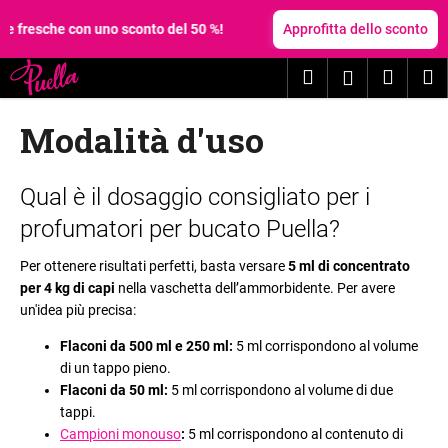
C
Vai
al
n uno sconto del 50 %!
Approfitta dello sconto
a
contenuto
Torna
Torna
r
Ricerca
Carrel
M
Accesso
al negozio
al negozio
r
C
e
della
Modalità d'uso
o
l
spesa
s
l
a
E
o
Qual è il dosaggio consigliato per i
s
l
profumatori per bucato Puella?
t
e
a
n
Per ottenere risultati perfetti, basta versare
5 ml di concentrato
t
per 4 kg di capi
nella vaschetta dell’ammorbidente. Per avere
c
un'idea più precisa:
e
o
c
d
Flaconi da 500 ml e 250 ml:
5 ml corrispondono al volume
e
e
di un tappo pieno.
r
Flaconi da 50 ml:
5 ml corrispondono al volume di due
g
tappi.
c
l
Campioni monouso
:
5 ml corrispondono al contenuto di
a