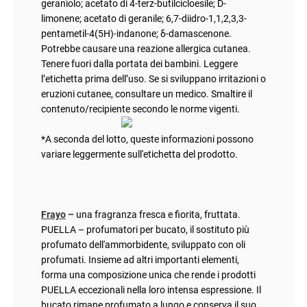
geraniolo; acetato di 4-terz-butilcicloesile; D-
limonene; acetato di geranile; 6,7-diidro-1,1,2,3,3-
pentametil-4(5H)-indanone; δ-damascenone.
Potrebbe causare una reazione allergica cutanea.
Tenere fuori dalla portata dei bambini. Leggere
l’etichetta prima dell’uso. Se si sviluppano irritazioni o
eruzioni cutanee, consultare un medico. Smaltire il
contenuto/recipiente secondo le norme vigenti.
*A seconda del lotto, queste informazioni possono
variare leggermente sull'etichetta del prodotto.
Frayo
–
una fragranza fresca e fiorita, fruttata
.
PUELLA – profumatori per bucato, il sostituto più
profumato dell'ammorbidente, sviluppato con oli
profumati. Insieme ad altri importanti elementi,
forma una composizione unica che rende i prodotti
PUELLA eccezionali nella loro intensa espressione. Il
bucato rimane profumato a lungo e conserva il suo