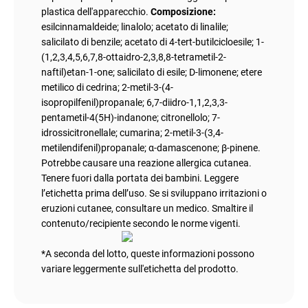
plastica dell'apparecchio.
Composizione:
esilcinnamaldeide; linalolo; acetato di linalile;
salicilato di benzile; acetato di 4-tert-butilcicloesile; 1-
(1,2,3,4,5,6,7,8-ottaidro-2,3,8,8-tetrametil-2-
naftil)etan-1-one; salicilato di esile; D-limonene; etere
metilico di cedrina; 2-metil-3-(4-
isopropilfenil)propanale; 6,7-diidro-1,1,2,3,3-
pentametil-4(5H)-indanone; citronellolo; 7-
idrossicitronellale; cumarina; 2-metil-3-(3,4-
metilendifenil)propanale; α-damascenone; β-pinene.
Potrebbe causare una reazione allergica cutanea.
Tenere fuori dalla portata dei bambini. Leggere
l’etichetta prima dell’uso. Se si sviluppano irritazioni o
eruzioni cutanee, consultare un medico. Smaltire il
contenuto/recipiente secondo le norme vigenti.
*A seconda del lotto, queste informazioni possono
variare leggermente sull'etichetta del prodotto.