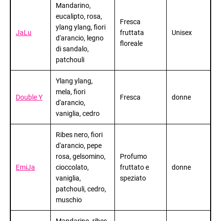
M
andarino,
eucalipto, rosa,
Fresca
ylang ylang, fiori
JaLu
fruttata
Unisex
d'arancio, legno
floreale
di sandalo,
patchouli
Ylang ylang,
mela, fiori
Double Y
Fresca
donne
d'arancio,
vaniglia, cedro
Ribes nero, fiori
d'arancio, pepe
rosa, gelsomino,
Profumo
EmiJa
cioccolato,
fruttato e
donne
vaniglia,
speziato
patchouli, cedro,
muschio