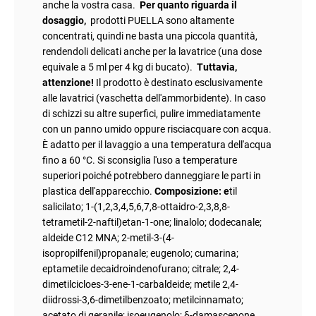
anche la vostra casa.
Per quanto riguarda il
dosaggio,
prodotti PUELLA sono altamente
concentrati, quindi ne basta una piccola quantità,
rendendoli delicati anche per la lavatrice (una dose
equivale a 5 ml per 4 kg di bucato).
Tuttavia,
attenzione!
Il prodotto è destinato esclusivamente
alle lavatrici (vaschetta dell'ammorbidente). In caso
di schizzi su altre superfici, pulire immediatamente
con un panno umido oppure risciacquare con acqua.
È adatto per il lavaggio a una temperatura dell'acqua
fino a 60 °C. Si sconsiglia l'uso a temperature
superiori poiché potrebbero danneggiare le parti in
plastica dell'apparecchio.
Composizione: e
til
salicilato; 1-(1,2,3,4,5,6,7,8-ottaidro-2,3,8,8-
tetrametil-2-naftil)etan-1-one; linalolo; dodecanale;
aldeide C12 MNA; 2-metil-3-(4-
isopropilfenil)propanale; eugenolo; cumarina;
eptametile decaidroindenofurano; citrale; 2,4-
dimetilcicloes-3-ene-1-carbaldeide; metile 2,4-
diidrossi-3,6-dimetilbenzoato; metilcinnamato;
acetato di geranile; isoeugenolo; δ-damascenone.