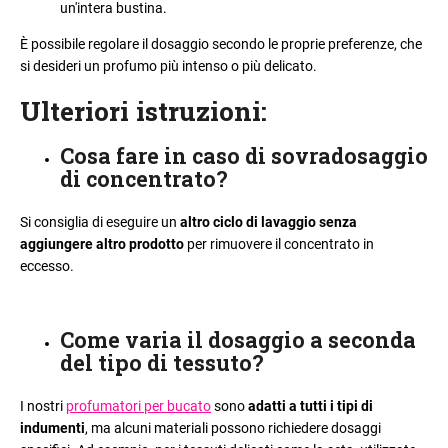
i
un'intera bustina.
n
a
È possibile regolare il dosaggio secondo le proprie preferenze, che
d
r
si desideri un profumo più intenso o più delicato.
o
t
?
i
Ulteriori istruzioni
:
c
Cosa fare in caso di sovradosaggio
o
di concentrato
?
l
i
RICERCA
Si consiglia di eseguire un
altro ciclo di lavaggio senza
aggiungere altro prodotto
per rimuovere il concentrato in
eccesso.
S
i
c
Come varia il dosaggio a seconda
o
del tipo di tessuto
?
n
s
I nostri
profumatori per bucato
sono
adatti a tutti i tipi di
i
indumenti
, ma alcuni materiali possono richiedere dosaggi
g