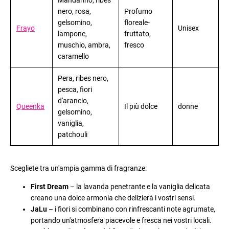
Mandarino, ribes
nero, rosa,
Profumo
gelsomino,
floreale-
Frayo
Unisex
lampone,
fruttato,
muschio, ambra,
fresco
caramello
Pera, ribes nero,
pesca, fiori
d'arancio,
Queenka
Il più dolce
donne
gelsomino,
vaniglia,
patchouli
Scegliete tra un'ampia gamma di fragranze:
First Dream
– la lavanda penetrante e la vaniglia delicata
creano una dolce armonia che delizierà i vostri sensi.
JaLu
– i fiori si combinano con rinfrescanti note agrumate,
portando un'atmosfera piacevole e fresca nei vostri locali.