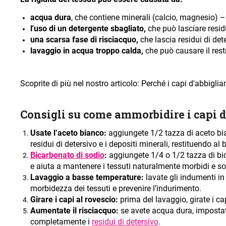
acqua dura
, che contiene minerali (calcio, magnesio) – 
l'uso di un detergente sbagliato,
che può lasciare resid
una scarsa fase di risciacquo,
che lascia residui di dete
lavaggio in acqua troppo calda,
che può causare il rest
Scoprite di più nel nostro articolo: Perché i capi d'abbigli
Consigli su come ammorbidire i capi
Usate l’aceto bianco:
aggiungete 1/2 tazza di aceto bia
residui di detersivo e i depositi minerali, restituendo a
Bicarbonato di sodio
:
aggiungete 1/4 o 1/2 tazza di bic
e aiuta a mantenere i tessuti naturalmente morbidi e sof
Lavaggio a basse temperature:
lavate gli indumenti i
morbidezza dei tessuti e prevenire l’indurimento.
Girare i capi al rovescio:
prima del lavaggio, girate i cap
Aumentate il risciacquo:
se avete acqua dura, impostate
completamente i
residui di detersivo
.