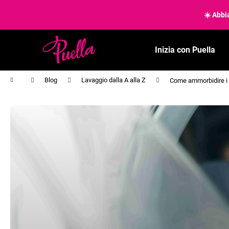
C
Vai
al
☀️ Abbia
a
contenuto
Torna
Torna
r
al negozio
al negozio
r
Inizia con Puella
e
l
Casa
Blog
Lavaggio dalla A alla Z
Come ammorbidire i 
l
o