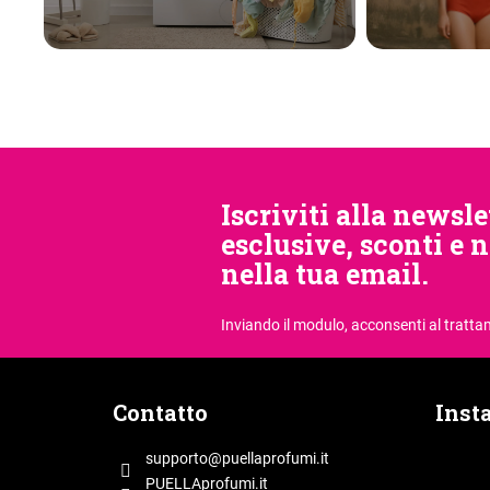
Iscriviti alla newsle
esclusive, sconti e 
nella tua email.
Inviando il modulo, acconsenti
al tratta
P
i
Contatto
Inst
è
d
supporto
@
puellaprofumi.it
i
PUELLAprofumi.it