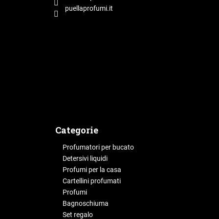
p
puellaprofumi.it
a
g
i
n
a
Categorie
Profumatori per bucato
Detersivi liquidi
Profumi per la casa
Cartellini profumati
Profumi
Bagnoschiuma
Set regalo