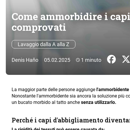
Come ammorbidire i capi
comprovati
Lavaggio dalla A alla Z
Denis Haňo
05.02.2025
1 minuto
La maggior parte delle persone aggiunge
l'ammorbidente
Nonostante l'ammorbidente sia ancora la soluzione più co
un bucato morbido al tatto anche
senza utilizzarlo.
Perché i capi d'abbigliamento diventa
La rigidità dei tessuti può essere causata da: