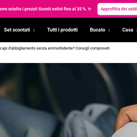
mo sciolto i prezzi! Sconti estivi fino al 35 %. ✨
Approfitta dei saldi
Set scontati
Tutti i prodotti
Bucato
Casa
Cosa state cercando?
capi d'abbigliamento senza ammorbidente? Consigli comprovati
RICERCA
Si consiglia di