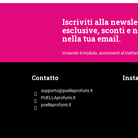
Iscriviti alla newsle
esclusive, sconti e 
nella tua email.
Inviando il modulo, acconsenti
al tratta
P
i
Contatto
Inst
è
d
supporto
@
puellaprofumi.it
i
PUELLAprofumi.it
p
puellaprofumi.it
a
g
i