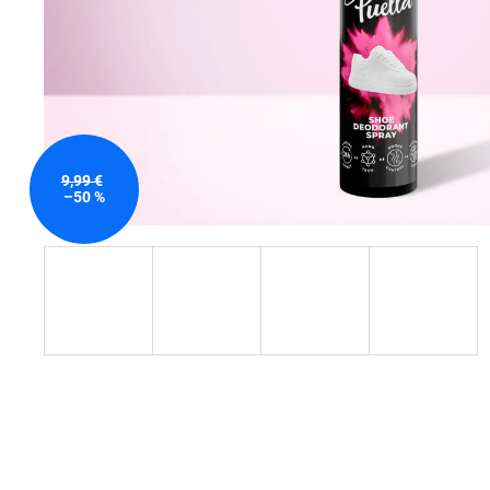
9,99 €
–50 %