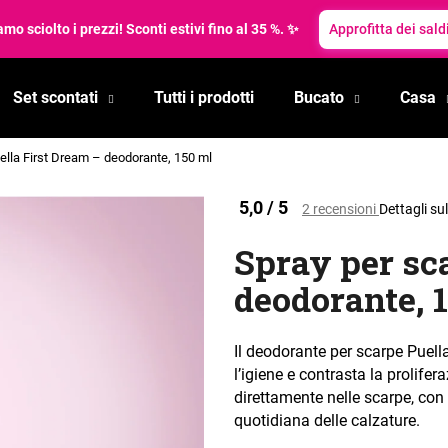
mo sciolto i prezzi! Sconti estivi fino al 35 %. ✨
Approfitta dei saldi
Set scontati
Tutti i prodotti
Bucato
Casa
Cosa state cercando?
ella First Dream – deodorante, 150 ml
RICERCA
La
5,0 / 5
2 recensioni
Dettagli su
valutazione
media
Spray per sc
del
Si consiglia di
prodotto
deodorante, 
è
0,0
su
Il deodorante per scarpe Puella
5
l’igiene e contrasta la prolif
stelle.
direttamente nelle scarpe, con 
quotidiana delle calzature.