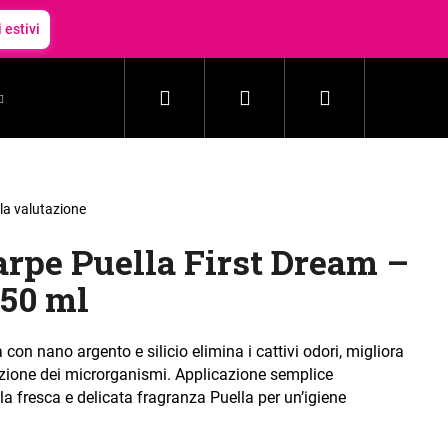
 estivi
Ricerca
Accesso
Carrello
Cosmetici
Accessori
Nuovo
Outlet
della
lla valutazione
arpe Puella First Dream –
spesa
150 ml
 con nano argento e silicio elimina i cattivi odori, migliora
erazione dei microrganismi. Applicazione semplice
la fresca e delicata fragranza Puella per un’igiene