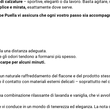
i di calzature
– sportive, eleganti o da lavoro. Basta agitare, 
lice e mirata,
esattamente dove serve.
pe Puella vi assicura che ogni vostro passo sia accompagn
da una distanza adeguata.
 gli odori tendono a formarsi più spesso.
scarpe per alcuni minuti
.
ica un naturale raffreddamento del flacone e del prodotto ste
o il contatto con materiali esterni delicati – soprattutto nel 
a combinazione rilassante di lavanda e vaniglia, che vi avvol
e vi conduce in un mondo di tenerezza ed eleganza. La nota ci