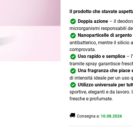
Il prodotto che stavate aspett
Doppia azione
– il deodora
microrganismi responsabili del
Nanoparticelle di argento 
antibatterico, mentre il silici
comprovata.
Uso rapido e semplice
– l
tramite spray garantisce fresch
Una fragranza che piace e
di intensità ideale per un uso 
Utilizzo universale per tutti
sportive, eleganti e da lavoro
fresche e profumate.
🚚
Consegna a:
10.08.2026