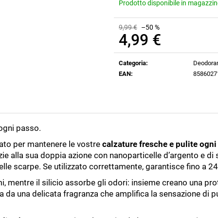
Prodotto disponibile in magazzi
9,99 €
–50 %
4,99 €
Prezzo
della
Categoria
:
Deodoran
misura:
EAN
:
8586027
ogni passo.
leato per mantenere le vostre
calzature fresche e pulite ogni
ie alla sua doppia azione con nanoparticelle d’argento e di 
lle scarpe. Se utilizzato correttamente, garantisce fino a 24
, mentre il silicio assorbe gli odori: insieme creano una pr
da una delicata fragranza che amplifica la sensazione di pu