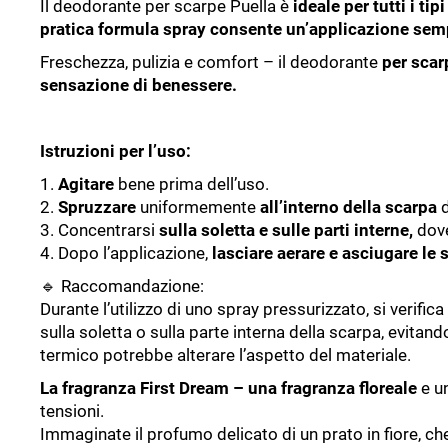
Il deodorante per scarpe Puella è
ideale per tutti i tip
pratica formula spray consente un’applicazione semp
Freschezza, pulizia e comfort – il deodorante
per scar
sensazione di benessere.
Istruzioni per l’uso:
1.
Agitare
bene prima dell’uso.
2.
Spruzzare
uniformemente
all’interno della scarpa
3. Concentrarsi
sulla soletta e sulle parti interne,
dove
4. Dopo l’applicazione,
lasciare aerare e asciugare le 
🔹 Raccomandazione:
Durante l’utilizzo di uno spray pressurizzato, si verif
sulla soletta o sulla parte interna della scarpa, evitand
termico potrebbe alterare l’aspetto del materiale.
La fragranza First Dream – una fragranza floreale
e un
tensioni.
Immaginate il profumo delicato di un prato in fiore, ch