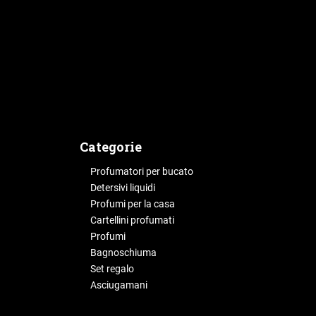
g
i
n
a
Categorie
Profumatori per bucato
Detersivi liquidi
Profumi per la casa
Cartellini profumati
Profumi
Bagnoschiuma
Set regalo
Asciugamani