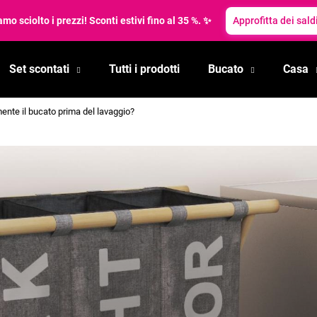
mo sciolto i prezzi! Sconti estivi fino al 35 %. ✨
Approfitta dei saldi
Set scontati
Tutti i prodotti
Bucato
Casa
Cosa state cercando?
nte il bucato prima del lavaggio?
RICERCA
Si consiglia di