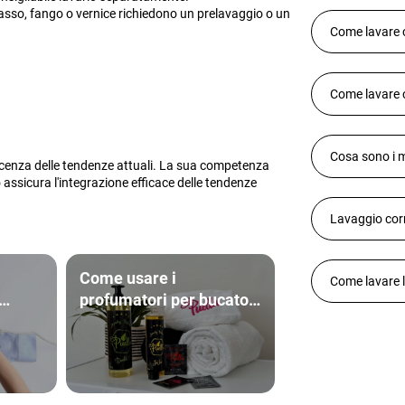
asso, fango o vernice richiedono un prelavaggio o un
Come lavare c
Come lavare co
Cosa sono i ma
enza delle tendenze attuali. La sua competenza
 assicura l'integrazione efficace delle tendenze
Lavaggio corr
Come usare i
Come lavare l'
profumatori per bucato?
Vi daremo dei consigli
e le
to