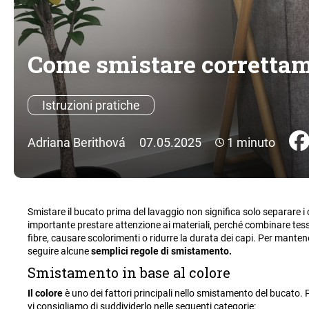
Come smistare correttame
Istruzioni pratiche
Adriana Berithová
07.05.2025
1 minuto
Smistare il bucato prima del lavaggio non significa solo separare i c
importante prestare attenzione ai materiali, perché combinare tess
fibre, causare scolorimenti o ridurre la durata dei capi. Per manten
seguire alcune
semplici regole di smistamento.
Smistamento in base al colore
Il colore
è uno dei fattori principali nello smistamento del bucato. P
vi consigliamo di suddividerlo nelle seguenti categorie: