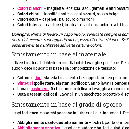
Colori bianchi
–
magliette, lenzuola, asciugamani e altri tessut
Colori chiari
– tonalità pastello, capi azzurri, rosa o beige.
Colori scuri
– capi neri, blu scuro o marroni.
Colori intensi
– capi rossi, bordeaux, viola, arancioni e altri te
Consiglio:
Prima di lavare un capo nuovo, verificate sempre la
soli
parte del tessuto e appoggiarla su un pezzo di cotone bianco. Se il c
separatamente o utilizzate salviette cattura-colore.
Smistamento in base al materiale
I diversi materiali richiedono condizioni di lavaggio specifiche. Per 
suddividete il bucato in base alla composizione del tessuto:
Cotone e
lino
:
Materiali resistenti che sopportano temperature 
Sintetici
(poliestere, elastan, acrilico):
Vanno lavati a tempera
Lana e
cashmere
:
Richiedono un delicato lavaggio a mano o u
Seta e tessuti delicati:
Lavateli in un sacchetto protettivo di re
Smistamento in base al grado di sporco
I capi fortemente sporchi possono influire sugli altri indumenti. Perci
Abbigliamento usato quotidianamente
– t-shirt, pantaloni, c
Abbigliamento sportivo
– contiene sudore e batteri, quindi è c