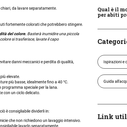
Qual è il m
i chiari, da lavare separatamente.
per abiti p
ssuti fortemente colorati che potrebbero stingere.
dità del colore.
Basterà inumidire una piccola
Categori
olore si trasferisce, lavate il capo
Ispirazioni e 
evitare danni meccanici e perdita di qualità,
più elevate.
Guida all'acq
ture più basse, idealmente fino a 40 °C.
n programma speciale per la lana.
te con un ciclo delicato.
ò è consigliabile dividerli in:
Link util
amicie che non richiedono un lavaggio intensivo.
onsigliabile lavarlo separatamente.