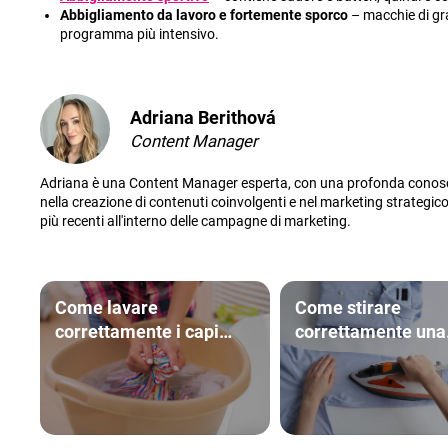
Abbigliamento da lavoro e fortemente sporco
– macchie di gr
programma più intensivo.
Adriana Berithová
Content Manager
Adriana è una Content Manager esperta, con una profonda conosc
nella creazione di contenuti coinvolgenti e nel marketing strategico
più recenti all'interno delle campagne di marketing.
Come lavare
Come stirare
correttamente i capi
correttamente una
bicolore? Consigli utili e
camicia? Guida
sicuri
semplice per stirar
maniche e il collet