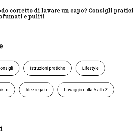
odo corretto di lavare un capo? Consigli pratici
rofumati e puliti
e
consigli
Istruzioni pratiche
Lifestyle
uisto
Idee regalo
Lavaggio dalla A alla Z
i