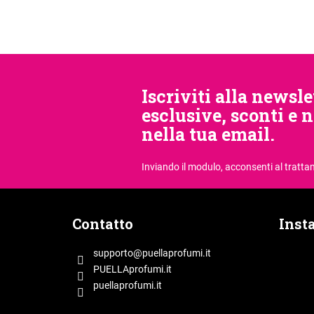
Iscriviti alla newsle
esclusive, sconti e 
nella tua email.
Inviando il modulo, acconsenti
al tratta
P
i
Contatto
Inst
è
d
supporto
@
puellaprofumi.it
i
PUELLAprofumi.it
p
puellaprofumi.it
a