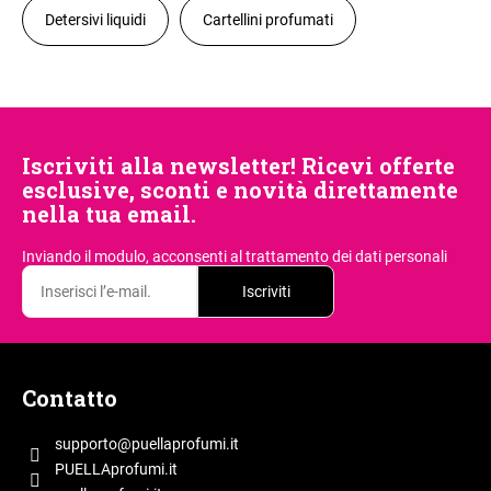
Detersivi liquidi
Cartellini profumati
Iscriviti alla newsletter! Ricevi offerte
esclusive, sconti e novità direttamente
nella tua email.
Inviando il modulo, acconsenti
al trattamento dei dati personali
Iscriviti
P
i
Contatto
è
d
supporto
@
puellaprofumi.it
i
PUELLAprofumi.it