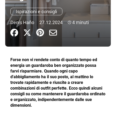
n
Ispirazioni e consigli
d
o
Denis Haňo
27.12.2024
4 minuti
?
RICERCA
Forse non vi rendete conto di quanto tempo ed
energia un guardaroba ben organizzato possa
farvi risparmiare. Quando ogni capo
S
d'abbigliamento ha il suo posto, al mattino lo
i
trovate rapidamente e riuscite a creare
c
combinazioni di outfit perfette. Ecco quindi alcuni
o
consigli su come mantenere il guardaroba ordinato
n
e organizzato, indipendentemente dalle sue
s
dimensioni.
i
g