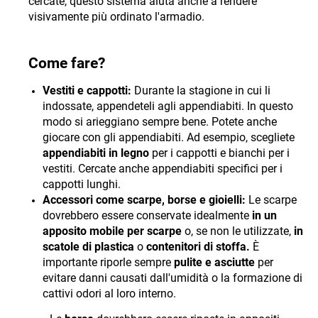
cercate, questo sistema aiuta anche a rendere
visivamente più ordinato l'armadio.
Come fare?
Vestiti e cappotti:
Durante la stagione in cui li
indossate, appendeteli agli appendiabiti. In questo
modo si arieggiano sempre bene. Potete anche
giocare con gli appendiabiti. Ad esempio, scegliete
appendiabiti in legno
per i cappotti e bianchi per i
vestiti. Cercate anche appendiabiti specifici per i
cappotti lunghi.
Accessori come scarpe, borse e gioielli:
Le scarpe
dovrebbero essere conservate idealmente
in un
apposito mobile per scarpe
o, se non le utilizzate,
in
scatole di plastica
o
contenitori di stoffa.
È
importante riporle sempre
pulite e asciutte
per
evitare danni causati dall'umidità o la formazione di
cattivi odori al loro interno.