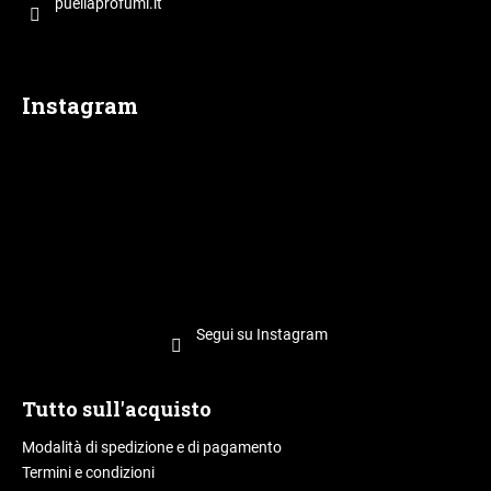
p
puellaprofumi.it
a
g
i
Instagram
n
a
Segui su Instagram
Tutto sull'acquisto
Modalità di spedizione e di pagamento
Termini e condizioni