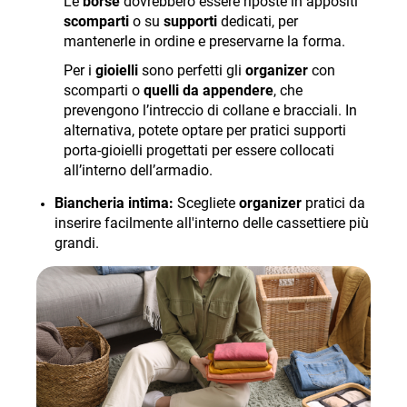
Le
borse
dovrebbero essere riposte in appositi
scomparti
o su
supporti
dedicati, per
mantenerle in ordine e preservarne la forma.
Per i
gioielli
sono perfetti gli
organizer
con
scomparti o
quelli da appendere
, che
prevengono l’intreccio di collane e bracciali. In
alternativa, potete optare per pratici supporti
porta-gioielli progettati per essere collocati
all’interno dell’armadio.
Biancheria intima:
Scegliete
organizer
pratici da
inserire facilmente all'interno delle cassettiere più
grandi.