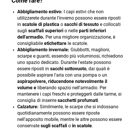
Come fare?
Abbigliamento estivo:
I capi estivi che non
utilizzerete durante l'inverno possono essere riposti
in
scatole di plastica
o
sacchi di tessuto
e collocati
sugli
scaffali superiori
o nelle
parti inferiori
dell'armadio.
Per una migliore organizzazione, è
consigliabile
etichettare
le scatole.
Abbigliamento invernale:
Giubbotti, maglioni,
sciarpe e guanti, essendo più voluminosi, richiedono
uno spazio dedicato. Durante l'estate possono
essere riposti in
sacchi sottovuoto
, dai quali è
possibile aspirare l'aria con una pompa o un
aspirapolvere, riducendone notevolmente il
volume e
liberando spazio nell'armadio. Per
mantenere i capi freschi e proteggerli dalle tarme, si
consiglia di inserire
sacchetti profumati
.
Calzature:
Similmente, le scarpe che si indossano
quotidianamente possono essere riposte
nell'apposito mobile, mentre le altre possono essere
conservate
sugli scaffali
o
in scatole
.