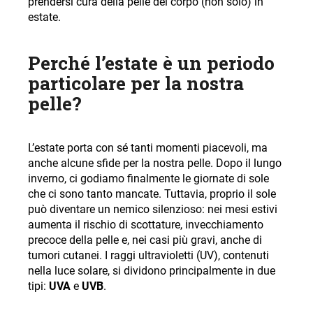
prendersi cura della pelle del corpo (non solo) in
l
estate
.
i
a
Perché l’estate è un periodo
d
i
particolare per la nostra
pelle?
L’estate porta con sé tanti momenti piacevoli, ma
anche alcune sfide per la nostra pelle. Dopo il lungo
inverno, ci godiamo finalmente le giornate di sole
che ci sono tanto mancate. Tuttavia, proprio il sole
può diventare un nemico silenzioso: nei mesi estivi
aumenta il rischio di scottature, invecchiamento
precoce della pelle e, nei casi più gravi, anche di
tumori cutanei. I raggi ultravioletti (UV), contenuti
nella luce solare, si dividono principalmente in due
tipi:
UVA
e
UVB
.