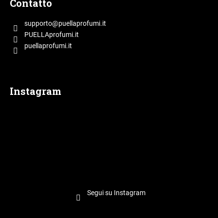
Contatto
è
d
supporto
@
puellaprofumi.it
i
PUELLAprofumi.it
p
puellaprofumi.it
a
g
i
Instagram
n
a
Segui su Instagram