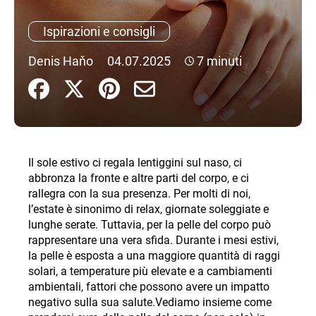
n
Ispirazioni e consigli
d
o
Denis Haňo
04.07.2025
7 minuti
?
RICERCA
Il sole estivo ci regala lentiggini sul naso, ci
abbronza la fronte e altre parti del corpo, e ci
rallegra con la sua presenza. Per molti di noi,
S
l’estate è sinonimo di relax, giornate soleggiate e
i
lunghe serate. Tuttavia, per la pelle del corpo può
c
rappresentare una vera sfida. Durante i mesi estivi,
o
la pelle è esposta a una maggiore quantità di raggi
n
solari, a temperature più elevate e a cambiamenti
s
ambientali, fattori che possono avere un impatto
i
negativo sulla sua salute.
Vediamo insieme come
g