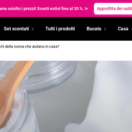
mo sciolto i prezzi! Sconti estivi fino al 35 %. ✨
Approfitta dei saldi
Set scontati
Tutti i prodotti
Bucato
Casa
Cosa state cercando?
hi della nonna che aiutano in casa?
RICERCA
Si consiglia di