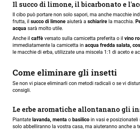
Il succo di limone, il bicarbonato e l'
Il cibo può portare non solo sapori, ma anche macchie indesi
frutta, il
succo di limone
aiuterà a
schiarire
la macchia.
Pe
acqua
sarà molto utile.
Anche il
caffè
versato sulla camicetta preferita o il
vino r
immediatamente la camicetta in
acqua fredda salata, co
le macchie di erba, utilizzate una miscela 1:1 di aceto e a
Come eliminare gli insetti
Se non vi piace eliminarli con metodi radicali o se vi distu
consigli.
Le erbe aromatiche allontanano gli ins
Piantate
lavanda, menta
o
basilico
in vasi e posizionateli
solo abbelliranno la vostra casa, ma aiuteranno anche a 