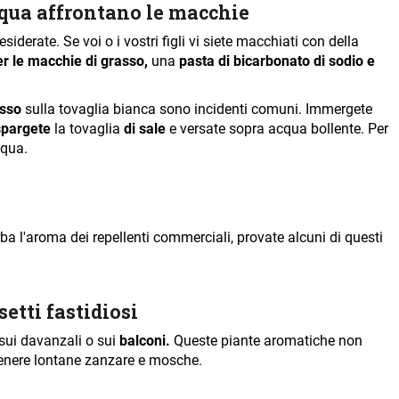
acqua affrontano le macchie
derate. Se voi o i vostri figli vi siete macchiati con della
r le macchie di grasso,
una
pasta di bicarbonato di sodio e
osso
sulla tovaglia bianca sono incidenti comuni. Immergete
spargete
la tovaglia
di sale
e versate sopra acqua bollente. Per
cqua.
rba l'aroma dei repellenti commerciali, provate alcuni di questi
etti fastidiosi
 sui davanzali o sui
balconi.
Queste piante aromatiche non
tenere lontane zanzare e mosche.