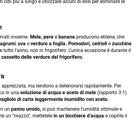
cibi più a lungo e utilizzare alcuni di essi per eliminare le
e
ervati insieme.
Mele, pere
e
banane
producono etilene, che
 agrumi
,
uva
e
verdure a foglia.
Pomodori, cetrioli
e
zucchine
 tutto l'anno, non in frigorifero. L'unica eccezione è durante il
l
cassetto delle verdure del frigorifero.
ra
 apprezzata, ma tendono a deteriorarsi rapidamente. Per
sco in una
soluzione di acqua e aceto di mele
(rapporto 3:1)
vagliolo di carta leggermente inumidito con aceto.
in un
panno umido,
si può mantenere l'umidità ottimale e
ate un “mazzo”, mettetele
in un bicchiere d'acqua
e coprite il