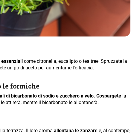
 essenziali
come citronella, eucalipto o tea tree. Spruzzate la
te un pò di aceto per aumentarne l'efficacia.
o le formiche
li di bicarbonato di sodio e zucchero a velo.
Cospargete
la
le attirerà, mentre il bicarbonato le allontanerà.
lla terrazza. Il loro aroma
allontana le zanzare
e, al contempo,