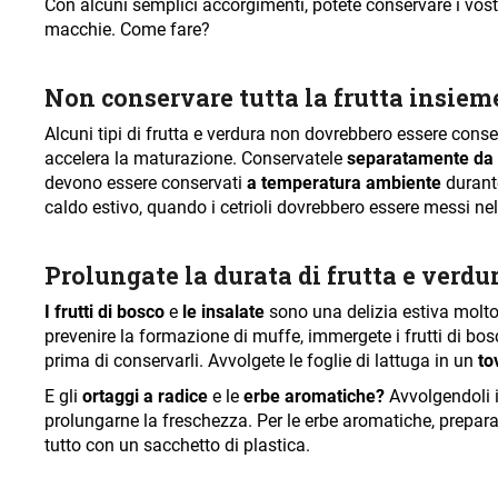
Con alcuni semplici accorgimenti, potete conservare i vostri 
macchie. Come fare?
Non conservare tutta la frutta insiem
Alcuni tipi di frutta e verdura non dovrebbero essere cons
accelera la maturazione. Conservatele
separatamente da
devono essere conservati
a temperatura ambiente
durante
caldo estivo, quando i cetrioli dovrebbero essere messi ne
Prolungate la durata di frutta e verdu
I frutti di bosco
e
le insalate
sono una delizia estiva molto
prevenire la formazione di muffe, immergete i frutti di bo
prima di conservarli. Avvolgete le foglie di lattuga in un
to
E gli
ortaggi a radice
e le
erbe aromatiche?
Avvolgendoli 
prolungarne la freschezza. Per le erbe aromatiche, prepar
tutto con un sacchetto di plastica.