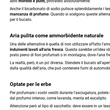
abiti
morbidi e puliti,
provatelo assolutamente.
Anche il bicarbonato di sodio pulisce splendidamente i tes
mancanza di profumo
. Quando si scelgono queste alterna
per il bucato.
Aria pulita come ammorbidente naturale
Una delle alternative è quella di non utilizzare affatto l'a
indumenti lavati all'aria fresca
. Questa sarebbe un'idea id
prato pieno di fiori profumati o in montagna, dove l'aria
La realtà, però, è un po' diversa. Stendere il bucato all'ap
dalla qualità dell'aria, che può contenere fumi di automobil
Optate per le erbe
Per profumare i vostri vestiti durante l'asciugatura, potete
dal profumo intenso, come lavanda, menta ed eucalipto.
Attenzione però al tipo di sacchetto: deve essere in un tess