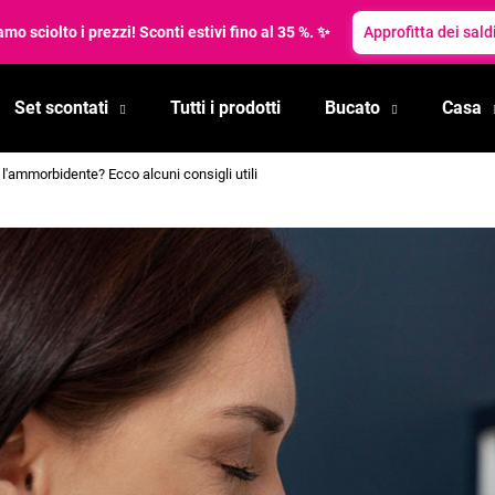
mo sciolto i prezzi! Sconti estivi fino al 35 %. ✨
Approfitta dei saldi
Set scontati
Tutti i prodotti
Bucato
Casa
Cosa state cercando?
 l'ammorbidente? Ecco alcuni consigli utili
RICERCA
Si consiglia di