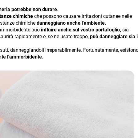
cheria potrebbe non durare
.
tanze chimiche
che possono causare irritazioni cutanee nelle
sostanze chimiche
danneggiano anche l'ambiente.
 di ammorbidente può
influire anche sul vostro portafoglio,
sia
saurirà rapidamente e, se ne usate troppo,
può danneggiare sia i
essuti, danneggiandoli irreparabilmente. Fortunatamente, esiston
ente l'ammorbidente
.