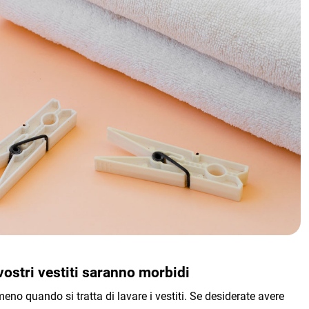
 vostri vestiti saranno morbidi
no quando si tratta di lavare i vestiti. Se desiderate avere