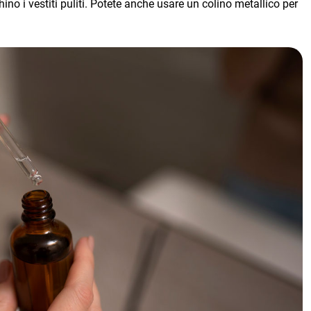
hino i vestiti puliti. Potete anche usare un colino metallico per