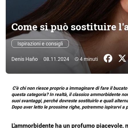
Come si può sostituire l
Ispirazioni e consigli
Denis Haňo
08.11.2024
4 minuti
C'è chi non riesce proprio a immaginare di fare il buca
questa categoria? In realtà, il classico ammorbidente no
suoi svantaggi, perché dovreste sostituirlo e quali alter
Dopo aver letto le prossime righe, potremmo ispirarvi a p
L'ammorbidente ha un profumo piacevole, m