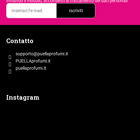
Inviando il modulo, acconsenti
al trattamento dei dati personali
Iscriviti
P
i
Contatto
è
d
supporto
@
puellaprofumi.it
i
PUELLAprofumi.it
p
puellaprofumi.it
a
g
i
Instagram
n
a