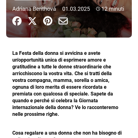
n
Adriana Berithová
01.03.2025
12 minuti
d
o
?
La Festa della donna si avvicina e avete
un'opportunità unica di esprimere amore e
RICERCA
gratitudine a tutte le donne straordinarie che
arricchiscono la vostra vita. Che si tratti della
vostra compagna, mamma, sorella o amica,
ognuna di loro merita di essere ricordata e
S
premiata con qualcosa di speciale. Sapete da
i
quando e perché si celebra la Giornata
c
internazionale della donna? Ve lo racconteremo
o
nelle prossime righe.
n
s
i
Cosa regalare a una donna che non ha bisogno di
g