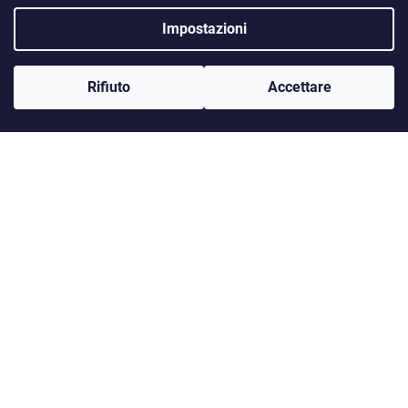
Bagnoschiuma
Impostazioni
Set regalo
Asciugamani
Rifiuto
Accettare
Accettiamo pagamenti online
Opzioni di trasporto