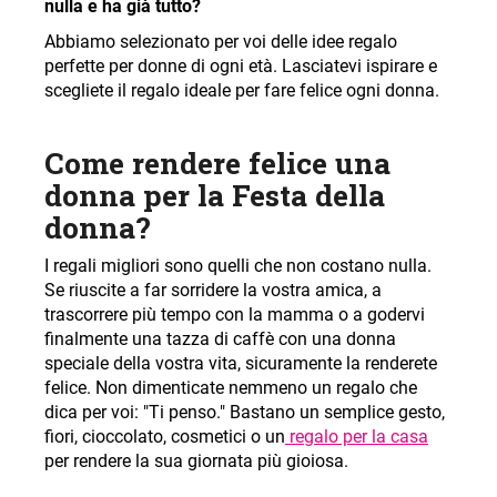
nulla e ha già tutto?
l
Abbiamo selezionato per voi delle idee regalo
i
perfette per donne di ogni età. Lasciatevi ispirare e
a
scegliete il regalo ideale per fare felice ogni donna
.
d
i
Come rendere felice una
donna per la Festa della
donna
?
I regali migliori sono quelli che non costano nulla.
Se riuscite a far sorridere la vostra amica, a
trascorrere più tempo con la mamma o a godervi
finalmente una tazza di caffè con una donna
speciale della vostra vita, sicuramente la renderete
felice. Non dimenticate nemmeno un regalo che
dica per voi: "Ti penso." Bastano un semplice gesto,
fiori, cioccolato, cosmetici o un
regalo per la casa
per rendere la sua giornata più gioiosa.