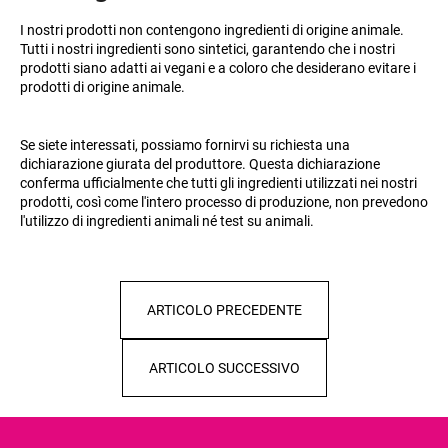
n
I nostri prodotti non contengono ingredienti di origine animale.
d
Tutti i nostri ingredienti sono sintetici, garantendo che i nostri
prodotti siano adatti ai vegani e a coloro che desiderano evitare i
o
prodotti di origine animale.
?
Se siete interessati, possiamo fornirvi su richiesta una
dichiarazione giurata del produttore. Questa dichiarazione
conferma ufficialmente che tutti gli ingredienti utilizzati nei nostri
prodotti, così come l'intero processo di produzione, non prevedono
RICERCA
l'utilizzo di ingredienti animali né test su animali.
S
ARTICOLO PRECEDENTE
i
c
o
ARTICOLO SUCCESSIVO
n
s
i
g