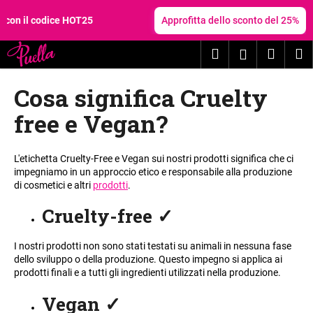
C
Vai
al
on il codice HOT25
Approfitta dello sconto del 25%
a
contenuto
Torna
Torna
r
Ricerca
Carrel
M
Accesso
al negozio
al negozio
r
C
e
della
Cosa significa Cruelty
o
l
spesa
s
l
free e Vegan?
a
o
s
L'etichetta Cruelty-Free e Vegan sui nostri prodotti significa che ci
t
impegniamo in un approccio etico e responsabile alla produzione
a
di cosmetici e altri
prodotti
.
t
Cruelty-free
✓
e
c
I nostri prodotti non sono stati testati su animali in nessuna fase
e
dello sviluppo o della produzione. Questo impegno si applica ai
r
prodotti finali e a tutti gli ingredienti utilizzati nella produzione
.
c
Vegan
✓
a