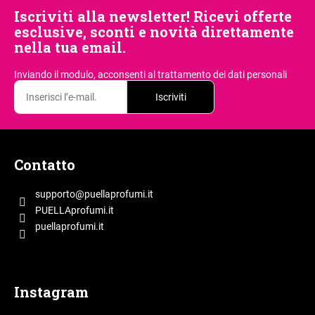
l
Iscriviti alla newsletter! Ricevi offerte
i
esclusive, sconti e novità direttamente
a
nella tua email.
d
i
Inviando il modulo, acconsenti
al trattamento dei dati personali
Iscriviti
P
i
Contatto
è
d
supporto
@
puellaprofumi.it
i
PUELLAprofumi.it
p
puellaprofumi.it
a
g
i
Instagram
n